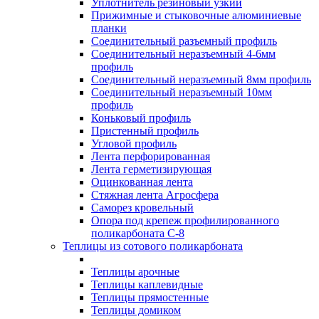
Уплотнитель резиновый узкий
Прижимные и стыковочные алюминиевые
планки
Соединительный разъемный профиль
Соединительный неразъемный 4-6мм
профиль
Соединительный неразъемный 8мм профиль
Соединительный неразъемный 10мм
профиль
Коньковый профиль
Пристенный профиль
Угловой профиль
Лента перфорированная
Лента герметизирующая
Оцинкованная лента
Стяжная лента Агросфера
Саморез кровельный
Опора под крепеж профилированного
поликарбоната С-8
Теплицы из сотового поликарбоната
Теплицы арочные
Теплицы каплевидные
Теплицы прямостенные
Теплицы домиком