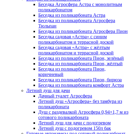
Беседка Агросфера Астра с монолитным
поликарбонатом
Беседка из поликарбоната Астра
Беседка из поликарбоната Агросфера
Тюльпан
Беседка из поликарбоната Агросфера Пион
Беседка садовая «Астра» с синим
поликарбонатом и террасной доской
Беседка садовая «Астра» с жёлтым
поликарбонатом и террасной доской
Беседка из поликарбоната Пион, зелёный
Беседка из поликарбоната Пион, жёлтый
Беседка из поликарбоната Пион,
коричневый
Беседка из поликарбоната Пион, бирюза
Беседка из поликарбоната комфорт Астра
Летний душ для дачи
Дачный туалет Агросфера
Летний душ «Агросфера» без тамбура из
поликарбоната
Душ с раздевалкой Агросфера 0,94×1,7 м из
сотового поликарбоната
Летний душ для дачи с подогревом
Летний душ с подогревом 150л бак
Готовые автонавесы под сотовый поликарбонат