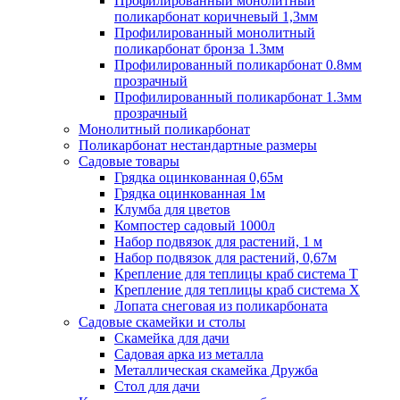
Профилированный монолитный
поликарбонат коричневый 1,3мм
Профилированный монолитный
поликарбонат бронза 1.3мм
Профилированный поликарбонат 0.8мм
прозрачный
Профилированный поликарбонат 1.3мм
прозрачный
Монолитный поликарбонат
Поликарбонат нестандартные размеры
Садовые товары
Грядка оцинкованная 0,65м
Грядка оцинкованная 1м
Клумба для цветов
Компостер садовый 1000л
Набор подвязок для растений, 1 м
Набор подвязок для растений, 0,67м
Крепление для теплицы краб система Т
Крепление для теплицы краб система Х
Лопата снеговая из поликарбоната
Садовые скамейки и столы
Скамейка для дачи
Садовая арка из металла
Металлическая скамейка Дружба
Стол для дачи