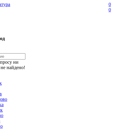
тура
0
0
од
апросу ни
 не найдено!
к
в
ово
ка
ск
во
о
но