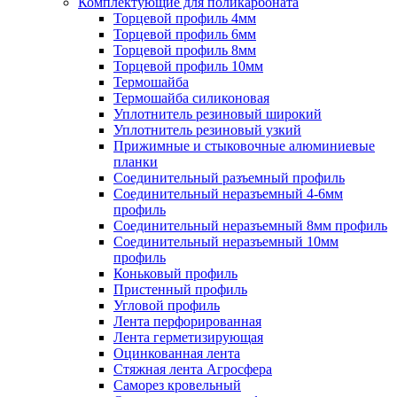
Комплектующие для поликарбоната
Торцевой профиль 4мм
Торцевой профиль 6мм
Торцевой профиль 8мм
Торцевой профиль 10мм
Термошайба
Термошайба силиконовая
Уплотнитель резиновый широкий
Уплотнитель резиновый узкий
Прижимные и стыковочные алюминиевые
планки
Соединительный разъемный профиль
Соединительный неразъемный 4-6мм
профиль
Соединительный неразъемный 8мм профиль
Соединительный неразъемный 10мм
профиль
Коньковый профиль
Пристенный профиль
Угловой профиль
Лента перфорированная
Лента герметизирующая
Оцинкованная лента
Стяжная лента Агросфера
Саморез кровельный