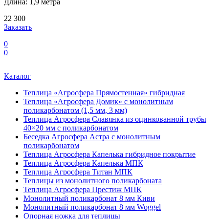
Длина: 1,9 метра
22 300
Заказать
0
0
Каталог
Теплица «Агросфера Прямостенная» гибридная
Теплица «Агросфера Домик» с монолитным
поликарбонатом (1,5 мм, 3 мм)
Теплица Агросфера Славянка из оцинкованной трубы
40×20 мм с поликарбонатом
Беседка Агросфера Астра с монолитным
поликарбонатом
Теплица Агросфера Капелька гибридное покрытие
Теплица Агросфера Капелька МПК
Теплица Агросфера Титан МПК
Теплицы из монолитного поликарбоната
Теплица Агросфера Престиж МПК
Монолитный поликарбонат 8 мм Киви
Монолитный поликарбонат 8 мм Woggel
Опорная ножка для теплицы