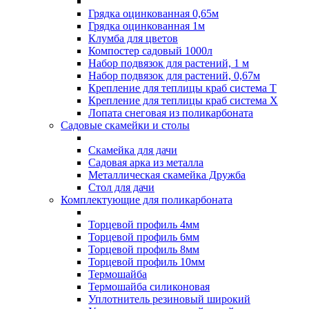
Грядка оцинкованная 0,65м
Грядка оцинкованная 1м
Клумба для цветов
Компостер садовый 1000л
Набор подвязок для растений, 1 м
Набор подвязок для растений, 0,67м
Крепление для теплицы краб система Т
Крепление для теплицы краб система Х
Лопата снеговая из поликарбоната
Садовые скамейки и столы
Скамейка для дачи
Садовая арка из металла
Металлическая скамейка Дружба
Стол для дачи
Комплектующие для поликарбоната
Торцевой профиль 4мм
Торцевой профиль 6мм
Торцевой профиль 8мм
Торцевой профиль 10мм
Термошайба
Термошайба силиконовая
Уплотнитель резиновый широкий