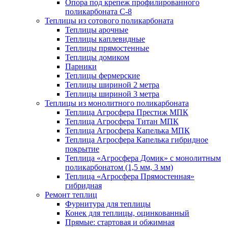
Опора под крепеж профилированного
поликарбоната С-8
Теплицы из сотового поликарбоната
Теплицы арочные
Теплицы каплевидные
Теплицы прямостенные
Теплицы домиком
Парники
Теплицы фермерские
Теплицы шириной 2 метра
Теплицы шириной 3 метра
Теплицы из монолитного поликарбоната
Теплица Агросфера Престиж МПК
Теплица Агросфера Титан МПК
Теплица Агросфера Капелька МПК
Теплица Агросфера Капелька гибридное
покрытие
Теплица «Агросфера Домик» с монолитным
поликарбонатом (1,5 мм, 3 мм)
Теплица «Агросфера Прямостенная»
гибридная
Ремонт теплиц
Фурнитура для теплицы
Конек для теплицы, оцинкованный
Прямые: стартовая и обжимная