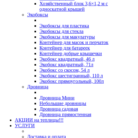
Хозяйственный блок 3,6×1,2 м с
односкатной крышей
Экобоксы
Экобоксы для пластика
Экобоксы для стекла
Экобоксы для макулатуры
Контейнер для масок и перчаток
Контейнер для батареек
Контейнер добрые крышечки
Экобокс квадратный, 46 л
Экобокс квадратный, 71л
Экобокс со скосом, 54 л
Экобокс шестигранный, 110 л
Экобокс прямоугольный, 100л
Дровница
Дровница Мини
Небольшие дровницы
Дровница садовая
Дровница прямостенная
АКЦИИ на теплицы!!!
УСЛУГИ
Доставка и оплата