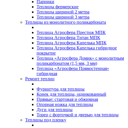
Парники
Теплицы фермерские
Теплицы шириной 2 метра
Теплицы шириной 3 метра
Теплицы из монолитного поликарбоната
Теплица Агросфера Престиж МПК
Теплица Агросфера Титан МПК
Теплица Агросфера Капелька МПК
Теплица Агросфера Капелька гибридное
покрытие
Теплица «Агросфера Домик» с монолитным
поликарбонатом (1,5 мм, 3 мм)
Теплица «Агросфера Прямостенная»
гибридная
Ремонт теплиц
Фурнитура для теплицы
Конек для теплицы, оцинкованный
Прямые: стартовая и обжимная
Опорная ножка для теплицы
Дуги для теплицы
Торец с форточкой и дверью для теплицы
Теплицы под пленку