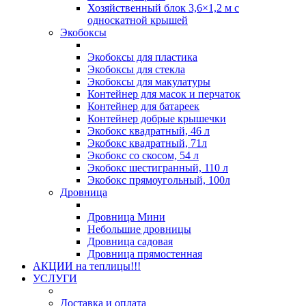
Хозяйственный блок 3,6×1,2 м с
односкатной крышей
Экобоксы
Экобоксы для пластика
Экобоксы для стекла
Экобоксы для макулатуры
Контейнер для масок и перчаток
Контейнер для батареек
Контейнер добрые крышечки
Экобокс квадратный, 46 л
Экобокс квадратный, 71л
Экобокс со скосом, 54 л
Экобокс шестигранный, 110 л
Экобокс прямоугольный, 100л
Дровница
Дровница Мини
Небольшие дровницы
Дровница садовая
Дровница прямостенная
АКЦИИ на теплицы!!!
УСЛУГИ
Доставка и оплата