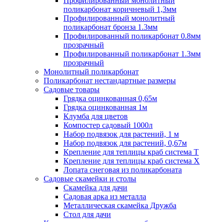
Профилированный монолитный
поликарбонат коричневый 1,3мм
Профилированный монолитный
поликарбонат бронза 1.3мм
Профилированный поликарбонат 0.8мм
прозрачный
Профилированный поликарбонат 1.3мм
прозрачный
Монолитный поликарбонат
Поликарбонат нестандартные размеры
Садовые товары
Грядка оцинкованная 0,65м
Грядка оцинкованная 1м
Клумба для цветов
Компостер садовый 1000л
Набор подвязок для растений, 1 м
Набор подвязок для растений, 0,67м
Крепление для теплицы краб система Т
Крепление для теплицы краб система Х
Лопата снеговая из поликарбоната
Садовые скамейки и столы
Скамейка для дачи
Садовая арка из металла
Металлическая скамейка Дружба
Стол для дачи