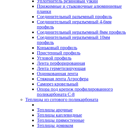
Уплотнитель резиновый узкий
Прижимные и стыковочные алюминиевые
планки
Соединительный разъемный профиль
Соединительный неразъемный 4-6мм
профиль
Соединительный неразъемный 8мм профиль
Соединительный неразъемный 10мм
профиль
Коньковый профиль
Пристенный профиль
Угловой профиль
Лента перфорированная
Лента герметизирующая
Оцинкованная лента
Стяжная лента Агросфера
Саморез кровельный
Опора под крепеж профилированного
поликарбоната С-8
Теплицы из сотового поликарбоната
Теплицы арочные
Теплицы каплевидные
Теплицы прямостенные
Теплицы домиком