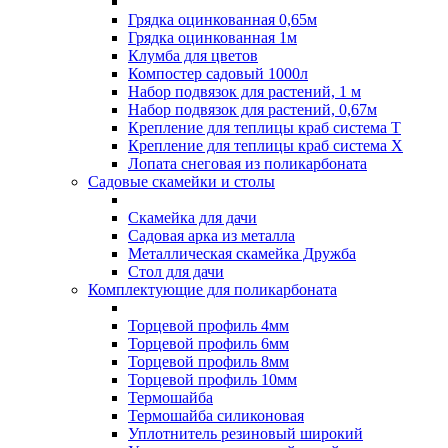
Грядка оцинкованная 0,65м
Грядка оцинкованная 1м
Клумба для цветов
Компостер садовый 1000л
Набор подвязок для растений, 1 м
Набор подвязок для растений, 0,67м
Крепление для теплицы краб система Т
Крепление для теплицы краб система Х
Лопата снеговая из поликарбоната
Садовые скамейки и столы
Скамейка для дачи
Садовая арка из металла
Металлическая скамейка Дружба
Стол для дачи
Комплектующие для поликарбоната
Торцевой профиль 4мм
Торцевой профиль 6мм
Торцевой профиль 8мм
Торцевой профиль 10мм
Термошайба
Термошайба силиконовая
Уплотнитель резиновый широкий