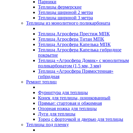
Парники
Теплицы фермерские
Теплицы шириной 2 метра
Теплицы шириной 3 метра
Теплицы из монолитного поликарбоната
Теплица Агросфера Престиж МПК
Теплица Агросфера Титан МПК
Теплица Агросфера Капелька МПК
Теплица Агросфера Капелька гибридное
покрытие
Теплица «Агросфера Домик» с монолитным
поликарбонатом (1,5 мм, 3 мм)
Теплица «Агросфера Прямостенная»
гибридная
Ремонт теплиц
Фурнитура для теплицы
Конек для теплицы, оцинкованный
Прямые: стартовая и обжимная
Опорная ножка для теплицы
Дуги для теплицы
Торец с форточкой и дверью для теплицы
Теплицы под пленку