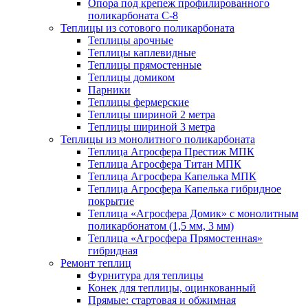
Опора под крепеж профилированного
поликарбоната С-8
Теплицы из сотового поликарбоната
Теплицы арочные
Теплицы каплевидные
Теплицы прямостенные
Теплицы домиком
Парники
Теплицы фермерские
Теплицы шириной 2 метра
Теплицы шириной 3 метра
Теплицы из монолитного поликарбоната
Теплица Агросфера Престиж МПК
Теплица Агросфера Титан МПК
Теплица Агросфера Капелька МПК
Теплица Агросфера Капелька гибридное
покрытие
Теплица «Агросфера Домик» с монолитным
поликарбонатом (1,5 мм, 3 мм)
Теплица «Агросфера Прямостенная»
гибридная
Ремонт теплиц
Фурнитура для теплицы
Конек для теплицы, оцинкованный
Прямые: стартовая и обжимная