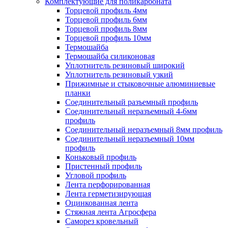
Комплектующие для поликарбоната
Торцевой профиль 4мм
Торцевой профиль 6мм
Торцевой профиль 8мм
Торцевой профиль 10мм
Термошайба
Термошайба силиконовая
Уплотнитель резиновый широкий
Уплотнитель резиновый узкий
Прижимные и стыковочные алюминиевые
планки
Соединительный разъемный профиль
Соединительный неразъемный 4-6мм
профиль
Соединительный неразъемный 8мм профиль
Соединительный неразъемный 10мм
профиль
Коньковый профиль
Пристенный профиль
Угловой профиль
Лента перфорированная
Лента герметизирующая
Оцинкованная лента
Стяжная лента Агросфера
Саморез кровельный