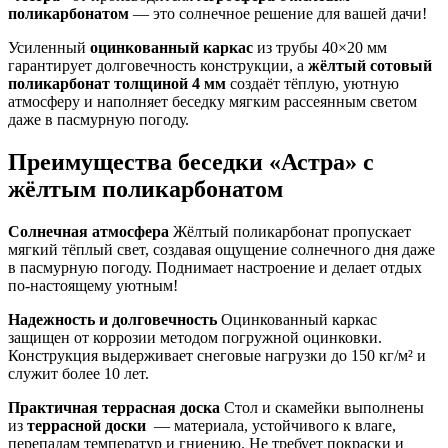
поликарбонатом
— это солнечное решение для вашей дачи!
Усиленный
оцинкованный каркас
из трубы 40×20 мм
гарантирует долговечность конструкции, а
жёлтый сотовый
поликарбонат толщиной 4 мм
создаёт тёплую, уютную
атмосферу и наполняет беседку мягким рассеянным светом
даже в пасмурную погоду.
Преимущества беседки «Астра» с
жёлтым поликарбонатом
Солнечная атмосфера
Жёлтый поликарбонат пропускает
мягкий тёплый свет, создавая ощущение солнечного дня даже
в пасмурную погоду. Поднимает настроение и делает отдых
по-настоящему уютным!
Надежность и долговечность
Оцинкованный каркас
защищен от коррозии методом погружной оцинковки.
Конструкция выдерживает снеговые нагрузки до 150 кг/м² и
служит более 10 лет.
Практичная террасная доска
Стол и скамейки выполнены
из
террасной доски
— материала, устойчивого к влаге,
перепадам температур и гниению. Не требует покраски и