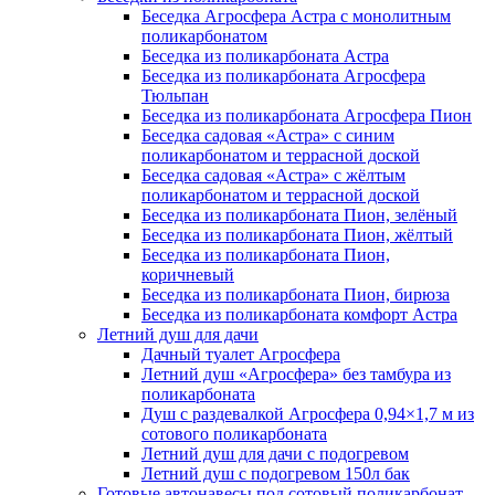
Беседка Агросфера Астра с монолитным
поликарбонатом
Беседка из поликарбоната Астра
Беседка из поликарбоната Агросфера
Тюльпан
Беседка из поликарбоната Агросфера Пион
Беседка садовая «Астра» с синим
поликарбонатом и террасной доской
Беседка садовая «Астра» с жёлтым
поликарбонатом и террасной доской
Беседка из поликарбоната Пион, зелёный
Беседка из поликарбоната Пион, жёлтый
Беседка из поликарбоната Пион,
коричневый
Беседка из поликарбоната Пион, бирюза
Беседка из поликарбоната комфорт Астра
Летний душ для дачи
Дачный туалет Агросфера
Летний душ «Агросфера» без тамбура из
поликарбоната
Душ с раздевалкой Агросфера 0,94×1,7 м из
сотового поликарбоната
Летний душ для дачи с подогревом
Летний душ с подогревом 150л бак
Готовые автонавесы под сотовый поликарбонат