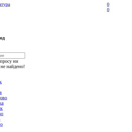
тура
0
0
од
апросу ни
 не найдено!
к
в
ово
ка
ск
во
о
но