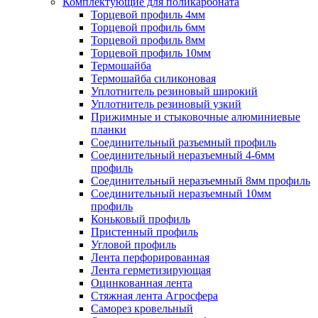
Комплектующие для поликарбоната
Торцевой профиль 4мм
Торцевой профиль 6мм
Торцевой профиль 8мм
Торцевой профиль 10мм
Термошайба
Термошайба силиконовая
Уплотнитель резиновый широкий
Уплотнитель резиновый узкий
Прижимные и стыковочные алюминиевые
планки
Соединительный разъемный профиль
Соединительный неразъемный 4-6мм
профиль
Соединительный неразъемный 8мм профиль
Соединительный неразъемный 10мм
профиль
Коньковый профиль
Пристенный профиль
Угловой профиль
Лента перфорированная
Лента герметизирующая
Оцинкованная лента
Стяжная лента Агросфера
Саморез кровельный