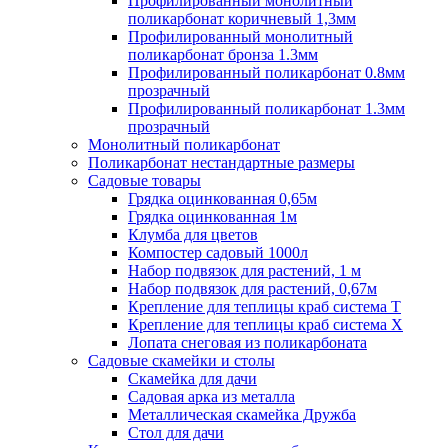
Профилированный монолитный
поликарбонат коричневый 1,3мм
Профилированный монолитный
поликарбонат бронза 1.3мм
Профилированный поликарбонат 0.8мм
прозрачный
Профилированный поликарбонат 1.3мм
прозрачный
Монолитный поликарбонат
Поликарбонат нестандартные размеры
Садовые товары
Грядка оцинкованная 0,65м
Грядка оцинкованная 1м
Клумба для цветов
Компостер садовый 1000л
Набор подвязок для растений, 1 м
Набор подвязок для растений, 0,67м
Крепление для теплицы краб система Т
Крепление для теплицы краб система Х
Лопата снеговая из поликарбоната
Садовые скамейки и столы
Скамейка для дачи
Садовая арка из металла
Металлическая скамейка Дружба
Стол для дачи