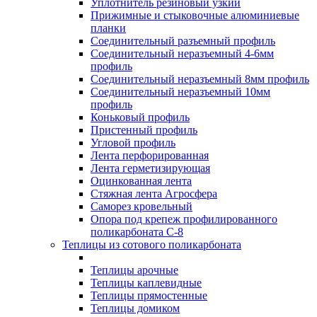
Уплотнитель резиновый узкий
Прижимные и стыковочные алюминиевые
планки
Соединительный разъемный профиль
Соединительный неразъемный 4-6мм
профиль
Соединительный неразъемный 8мм профиль
Соединительный неразъемный 10мм
профиль
Коньковый профиль
Пристенный профиль
Угловой профиль
Лента перфорированная
Лента герметизирующая
Оцинкованная лента
Стяжная лента Агросфера
Саморез кровельный
Опора под крепеж профилированного
поликарбоната С-8
Теплицы из сотового поликарбоната
Теплицы арочные
Теплицы каплевидные
Теплицы прямостенные
Теплицы домиком