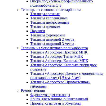
Опора под крепеж профилированного
поликарбоната С-8
Теплицы из сотового поликарбоната
Теплицы арочные
Теплицы каплевидные
Теплицы прямостенные
Теплицы домиком
Парники
Теплицы фермерские
Теплицы шириной 2 метра
Теплицы шириной 3 метра
Теплицы из монолитного поликарбоната
Теплица Агросфера Престиж МПК
Теплица Агросфера Титан МПК
Теплица Агросфера Капелька МПК
Теплица Агросфера Капелька гибридное
покрытие
Теплица «Агросфера Домик» с монолитным
поликарбонатом (1,5 мм, 3 мм)
Теплица «Агросфера Прямостенная»
гибридная
Ремонт теплиц
Фурнитура для теплицы
Конек для теплицы, оцинкованный
Прямые: стартовая и обжимная