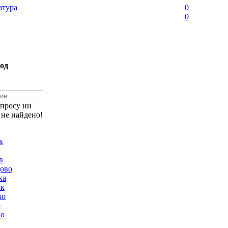
тура
0
0
од
апросу ни
 не найдено!
к
в
ово
ка
ск
во
о
но