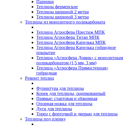
Парники
Теплицы фермерские
Теплицы шириной 2 метра
Теплицы шириной 3 метра
Теплицы из монолитного поликарбоната
Теплица Агросфера Престиж МПК
Теплица Агросфера Титан МПК
Теплица Агросфера Капелька МПК
Теплица Агросфера Капелька гибридное
покрытие
Теплица «Агросфера Домик» с монолитным
поликарбонатом (1,5 мм, 3 мм)
Теплица «Агросфера Прямостенная»
гибридная
Ремонт теплиц
Фурнитура для теплицы
Конек для теплицы, оцинкованный
Прямые: стартовая и обжимная
Опорная ножка для теплицы
Дуги для теплицы
Торец с форточкой и дверью для теплицы
Теплицы под пленку