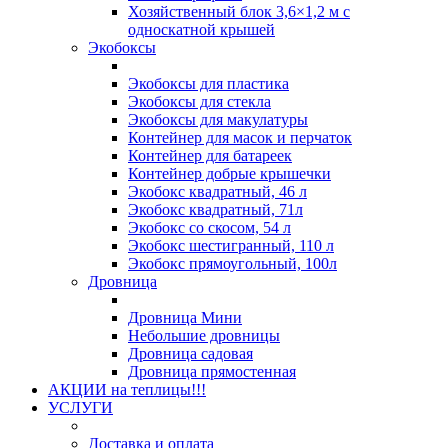
Хозяйственный блок 3,6×1,2 м с
односкатной крышей
Экобоксы
Экобоксы для пластика
Экобоксы для стекла
Экобоксы для макулатуры
Контейнер для масок и перчаток
Контейнер для батареек
Контейнер добрые крышечки
Экобокс квадратный, 46 л
Экобокс квадратный, 71л
Экобокс со скосом, 54 л
Экобокс шестигранный, 110 л
Экобокс прямоугольный, 100л
Дровница
Дровница Мини
Небольшие дровницы
Дровница садовая
Дровница прямостенная
АКЦИИ на теплицы!!!
УСЛУГИ
Доставка и оплата