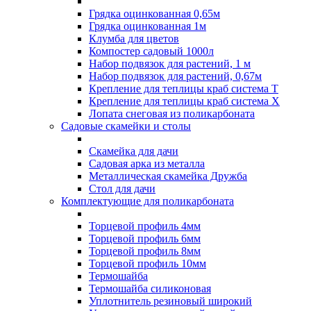
Грядка оцинкованная 0,65м
Грядка оцинкованная 1м
Клумба для цветов
Компостер садовый 1000л
Набор подвязок для растений, 1 м
Набор подвязок для растений, 0,67м
Крепление для теплицы краб система Т
Крепление для теплицы краб система Х
Лопата снеговая из поликарбоната
Садовые скамейки и столы
Скамейка для дачи
Садовая арка из металла
Металлическая скамейка Дружба
Стол для дачи
Комплектующие для поликарбоната
Торцевой профиль 4мм
Торцевой профиль 6мм
Торцевой профиль 8мм
Торцевой профиль 10мм
Термошайба
Термошайба силиконовая
Уплотнитель резиновый широкий