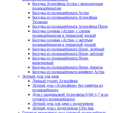
Беседка Агросфера Астра с монолитным
поликарбонатом
Беседка из поликарбоната Астра
Беседка из поликарбоната Агросфера
Тюльпан
Беседка из поликарбоната Агросфера Пион
Беседка садовая «Астра» с синим
поликарбонатом и террасной доской
Беседка садовая «Астра» с жёлтым
поликарбонатом и террасной доской
Беседка из поликарбоната Пион, зелёный
Беседка из поликарбоната Пион, жёлтый
Беседка из поликарбоната Пион,
коричневый
Беседка из поликарбоната Пион, бирюза
Беседка из поликарбоната комфорт Астра
Летний душ для дачи
Дачный туалет Агросфера
Летний душ «Агросфера» без тамбура из
поликарбоната
Душ с раздевалкой Агросфера 0,94×1,7 м из
сотового поликарбоната
Летний душ для дачи с подогревом
Летний душ с подогревом 150л бак
Готовые автонавесы под сотовый поликарбонат