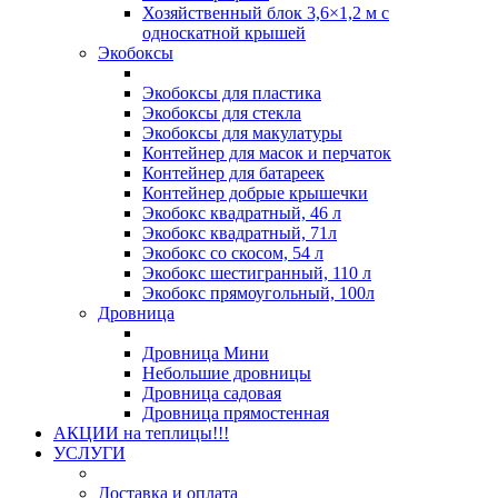
Хозяйственный блок 3,6×1,2 м с
односкатной крышей
Экобоксы
Экобоксы для пластика
Экобоксы для стекла
Экобоксы для макулатуры
Контейнер для масок и перчаток
Контейнер для батареек
Контейнер добрые крышечки
Экобокс квадратный, 46 л
Экобокс квадратный, 71л
Экобокс со скосом, 54 л
Экобокс шестигранный, 110 л
Экобокс прямоугольный, 100л
Дровница
Дровница Мини
Небольшие дровницы
Дровница садовая
Дровница прямостенная
АКЦИИ на теплицы!!!
УСЛУГИ
Доставка и оплата