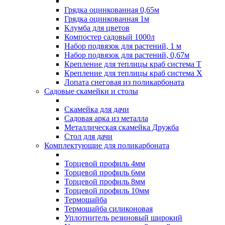
Грядка оцинкованная 0,65м
Грядка оцинкованная 1м
Клумба для цветов
Компостер садовый 1000л
Набор подвязок для растений, 1 м
Набор подвязок для растений, 0,67м
Крепление для теплицы краб система Т
Крепление для теплицы краб система Х
Лопата снеговая из поликарбоната
Садовые скамейки и столы
Скамейка для дачи
Садовая арка из металла
Металлическая скамейка Дружба
Стол для дачи
Комплектующие для поликарбоната
Торцевой профиль 4мм
Торцевой профиль 6мм
Торцевой профиль 8мм
Торцевой профиль 10мм
Термошайба
Термошайба силиконовая
Уплотнитель резиновый широкий