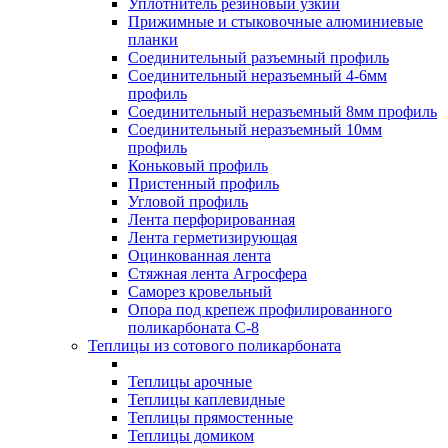
Уплотнитель резиновый узкий
Прижимные и стыковочные алюминиевые
планки
Соединительный разъемный профиль
Соединительный неразъемный 4-6мм
профиль
Соединительный неразъемный 8мм профиль
Соединительный неразъемный 10мм
профиль
Коньковый профиль
Пристенный профиль
Угловой профиль
Лента перфорированная
Лента герметизирующая
Оцинкованная лента
Стяжная лента Агросфера
Саморез кровельный
Опора под крепеж профилированного
поликарбоната С-8
Теплицы из сотового поликарбоната
Теплицы арочные
Теплицы каплевидные
Теплицы прямостенные
Теплицы домиком