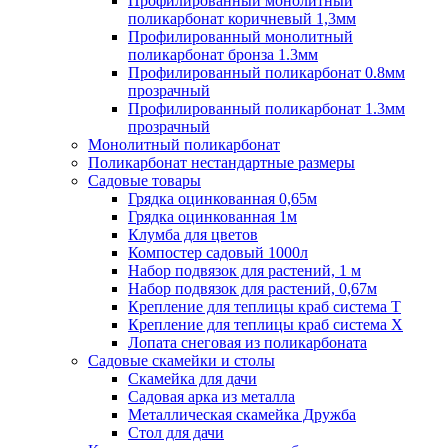
Профилированный монолитный
поликарбонат коричневый 1,3мм
Профилированный монолитный
поликарбонат бронза 1.3мм
Профилированный поликарбонат 0.8мм
прозрачный
Профилированный поликарбонат 1.3мм
прозрачный
Монолитный поликарбонат
Поликарбонат нестандартные размеры
Садовые товары
Грядка оцинкованная 0,65м
Грядка оцинкованная 1м
Клумба для цветов
Компостер садовый 1000л
Набор подвязок для растений, 1 м
Набор подвязок для растений, 0,67м
Крепление для теплицы краб система Т
Крепление для теплицы краб система Х
Лопата снеговая из поликарбоната
Садовые скамейки и столы
Скамейка для дачи
Садовая арка из металла
Металлическая скамейка Дружба
Стол для дачи