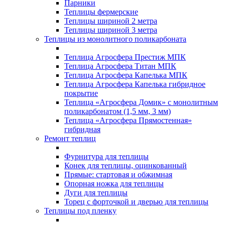
Парники
Теплицы фермерские
Теплицы шириной 2 метра
Теплицы шириной 3 метра
Теплицы из монолитного поликарбоната
Теплица Агросфера Престиж МПК
Теплица Агросфера Титан МПК
Теплица Агросфера Капелька МПК
Теплица Агросфера Капелька гибридное
покрытие
Теплица «Агросфера Домик» с монолитным
поликарбонатом (1,5 мм, 3 мм)
Теплица «Агросфера Прямостенная»
гибридная
Ремонт теплиц
Фурнитура для теплицы
Конек для теплицы, оцинкованный
Прямые: стартовая и обжимная
Опорная ножка для теплицы
Дуги для теплицы
Торец с форточкой и дверью для теплицы
Теплицы под пленку