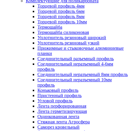
Комплектующие для поликарбоната
Торцевой профиль 4мм
Торцевой профиль 6мм
Торцевой профиль 8мм
Торцевой профиль 10мм
Термошайба
Термошайба силиконовая
Уплотнитель резиновый широкий
Уплотнитель резиновый узкий
Прижимные и стыковочные алюминиевые
планки
Соединительный разъемный профиль
Соединительный неразъемный 4-6мм
профиль
Соединительный неразъемный 8мм профиль
Соединительный неразъемный 10мм
профиль
Коньковый профиль
Пристенный профиль
Угловой профиль
Лента перфорированная
Лента герметизирующая
Оцинкованная лента
Стяжная лента Агросфера
Саморез кровельный