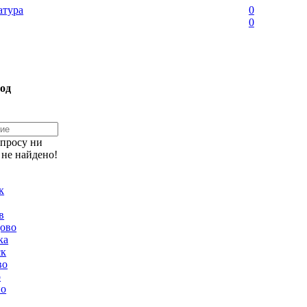
тура
0
0
од
апросу ни
 не найдено!
к
в
ово
ка
ск
во
о
но