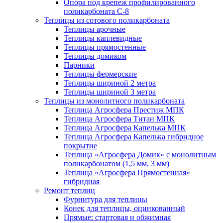
Опора под крепеж профилированного
поликарбоната С-8
Теплицы из сотового поликарбоната
Теплицы арочные
Теплицы каплевидные
Теплицы прямостенные
Теплицы домиком
Парники
Теплицы фермерские
Теплицы шириной 2 метра
Теплицы шириной 3 метра
Теплицы из монолитного поликарбоната
Теплица Агросфера Престиж МПК
Теплица Агросфера Титан МПК
Теплица Агросфера Капелька МПК
Теплица Агросфера Капелька гибридное
покрытие
Теплица «Агросфера Домик» с монолитным
поликарбонатом (1,5 мм, 3 мм)
Теплица «Агросфера Прямостенная»
гибридная
Ремонт теплиц
Фурнитура для теплицы
Конек для теплицы, оцинкованный
Прямые: стартовая и обжимная