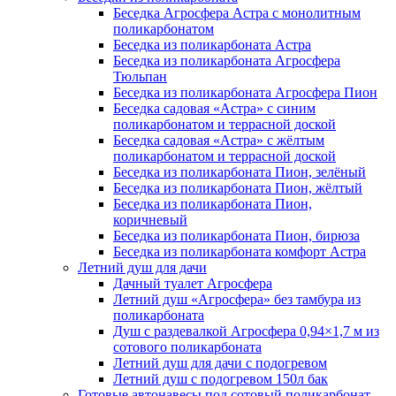
Беседка Агросфера Астра с монолитным
поликарбонатом
Беседка из поликарбоната Астра
Беседка из поликарбоната Агросфера
Тюльпан
Беседка из поликарбоната Агросфера Пион
Беседка садовая «Астра» с синим
поликарбонатом и террасной доской
Беседка садовая «Астра» с жёлтым
поликарбонатом и террасной доской
Беседка из поликарбоната Пион, зелёный
Беседка из поликарбоната Пион, жёлтый
Беседка из поликарбоната Пион,
коричневый
Беседка из поликарбоната Пион, бирюза
Беседка из поликарбоната комфорт Астра
Летний душ для дачи
Дачный туалет Агросфера
Летний душ «Агросфера» без тамбура из
поликарбоната
Душ с раздевалкой Агросфера 0,94×1,7 м из
сотового поликарбоната
Летний душ для дачи с подогревом
Летний душ с подогревом 150л бак
Готовые автонавесы под сотовый поликарбонат