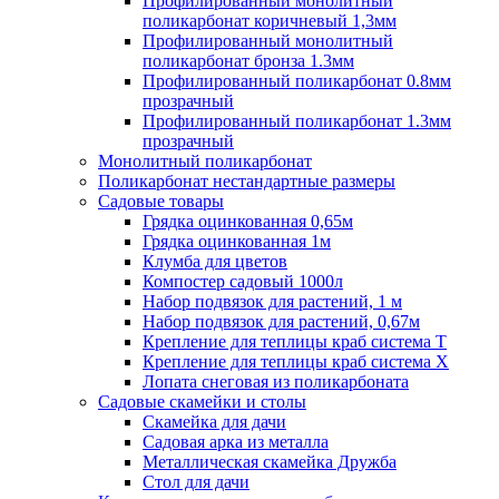
Профилированный монолитный
поликарбонат коричневый 1,3мм
Профилированный монолитный
поликарбонат бронза 1.3мм
Профилированный поликарбонат 0.8мм
прозрачный
Профилированный поликарбонат 1.3мм
прозрачный
Монолитный поликарбонат
Поликарбонат нестандартные размеры
Садовые товары
Грядка оцинкованная 0,65м
Грядка оцинкованная 1м
Клумба для цветов
Компостер садовый 1000л
Набор подвязок для растений, 1 м
Набор подвязок для растений, 0,67м
Крепление для теплицы краб система Т
Крепление для теплицы краб система Х
Лопата снеговая из поликарбоната
Садовые скамейки и столы
Скамейка для дачи
Садовая арка из металла
Металлическая скамейка Дружба
Стол для дачи