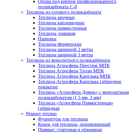
Опора под крепеж профилированного
поликарбоната С-8
Теплицы из сотового поликарбоната
Теплицы арочные
Теплицы каплевидные
Теплицы прямостенные
Теплицы домиком
Парники
Теплицы фермерские
Теплицы шириной 2 метра
Теплицы шириной 3 метра
Теплицы из монолитного поликарбоната
Теплица Агросфера Престиж МПК
Теплица Агросфера Титан МПК
Теплица Агросфера Капелька МПК
Теплица Агросфера Капелька гибридное
покрытие
Теплица «Агросфера Домик» с монолитным
поликарбонатом (1,5 мм, 3 мм)
Теплица «Агросфера Прямостенная»
гибридная
Ремонт теплиц
Фурнитура для теплицы
Конек для теплицы, оцинкованный
Прямые: стартовая и обжимная