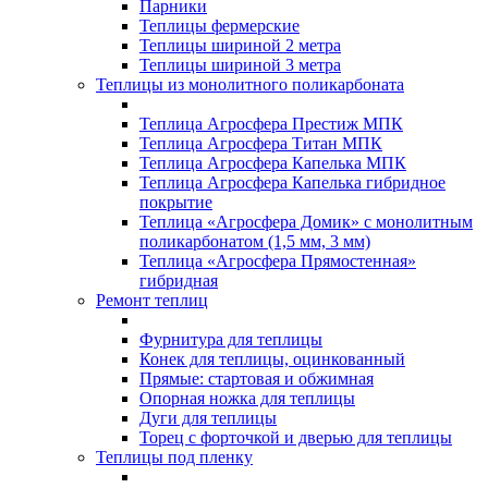
Парники
Теплицы фермерские
Теплицы шириной 2 метра
Теплицы шириной 3 метра
Теплицы из монолитного поликарбоната
Теплица Агросфера Престиж МПК
Теплица Агросфера Титан МПК
Теплица Агросфера Капелька МПК
Теплица Агросфера Капелька гибридное
покрытие
Теплица «Агросфера Домик» с монолитным
поликарбонатом (1,5 мм, 3 мм)
Теплица «Агросфера Прямостенная»
гибридная
Ремонт теплиц
Фурнитура для теплицы
Конек для теплицы, оцинкованный
Прямые: стартовая и обжимная
Опорная ножка для теплицы
Дуги для теплицы
Торец с форточкой и дверью для теплицы
Теплицы под пленку