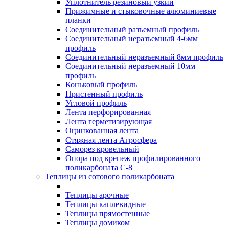
Уплотнитель резиновый узкий
Прижимные и стыковочные алюминиевые
планки
Соединительный разъемный профиль
Соединительный неразъемный 4-6мм
профиль
Соединительный неразъемный 8мм профиль
Соединительный неразъемный 10мм
профиль
Коньковый профиль
Пристенный профиль
Угловой профиль
Лента перфорированная
Лента герметизирующая
Оцинкованная лента
Стяжная лента Агросфера
Саморез кровельный
Опора под крепеж профилированного
поликарбоната С-8
Теплицы из сотового поликарбоната
Теплицы арочные
Теплицы каплевидные
Теплицы прямостенные
Теплицы домиком