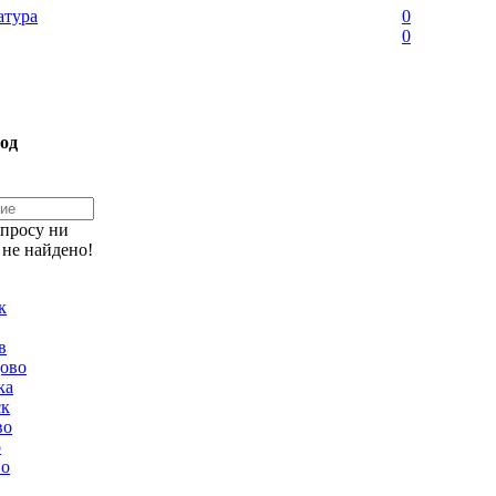
тура
0
0
од
апросу ни
 не найдено!
к
в
ово
ка
ск
во
о
но