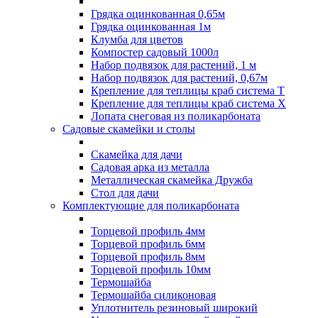
Грядка оцинкованная 0,65м
Грядка оцинкованная 1м
Клумба для цветов
Компостер садовый 1000л
Набор подвязок для растений, 1 м
Набор подвязок для растений, 0,67м
Крепление для теплицы краб система Т
Крепление для теплицы краб система Х
Лопата снеговая из поликарбоната
Садовые скамейки и столы
Скамейка для дачи
Садовая арка из металла
Металлическая скамейка Дружба
Стол для дачи
Комплектующие для поликарбоната
Торцевой профиль 4мм
Торцевой профиль 6мм
Торцевой профиль 8мм
Торцевой профиль 10мм
Термошайба
Термошайба силиконовая
Уплотнитель резиновый широкий