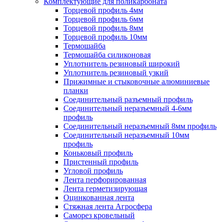
Комплектующие для поликарбоната
Торцевой профиль 4мм
Торцевой профиль 6мм
Торцевой профиль 8мм
Торцевой профиль 10мм
Термошайба
Термошайба силиконовая
Уплотнитель резиновый широкий
Уплотнитель резиновый узкий
Прижимные и стыковочные алюминиевые
планки
Соединительный разъемный профиль
Соединительный неразъемный 4-6мм
профиль
Соединительный неразъемный 8мм профиль
Соединительный неразъемный 10мм
профиль
Коньковый профиль
Пристенный профиль
Угловой профиль
Лента перфорированная
Лента герметизирующая
Оцинкованная лента
Стяжная лента Агросфера
Саморез кровельный