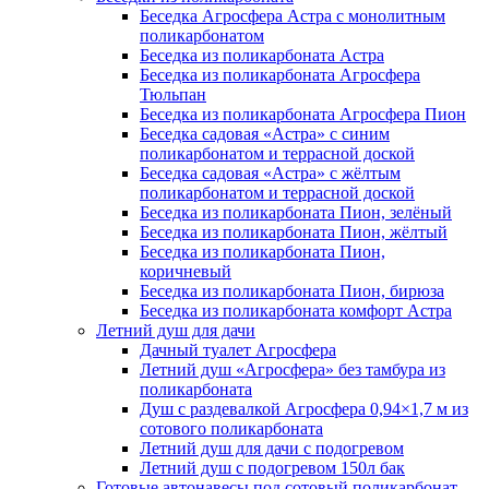
Беседка Агросфера Астра с монолитным
поликарбонатом
Беседка из поликарбоната Астра
Беседка из поликарбоната Агросфера
Тюльпан
Беседка из поликарбоната Агросфера Пион
Беседка садовая «Астра» с синим
поликарбонатом и террасной доской
Беседка садовая «Астра» с жёлтым
поликарбонатом и террасной доской
Беседка из поликарбоната Пион, зелёный
Беседка из поликарбоната Пион, жёлтый
Беседка из поликарбоната Пион,
коричневый
Беседка из поликарбоната Пион, бирюза
Беседка из поликарбоната комфорт Астра
Летний душ для дачи
Дачный туалет Агросфера
Летний душ «Агросфера» без тамбура из
поликарбоната
Душ с раздевалкой Агросфера 0,94×1,7 м из
сотового поликарбоната
Летний душ для дачи с подогревом
Летний душ с подогревом 150л бак
Готовые автонавесы под сотовый поликарбонат