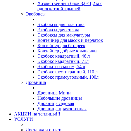
Хозяйственный блок 3,6×1,2 м с
односкатной крышей
Экобоксы
Экобоксы для пластика
Экобоксы для стекла
Экобоксы для макулатуры
Контейнер для масок и перчаток
Контейнер для батареек
Контейнер добрые крышечки
Экобокс квадратный, 46 л
Экобокс квадратный, 71л
Экобокс со скосом, 54 л
Экобокс шестигранный, 110 л
Экобокс прямоугольный, 100л
Дровница
Дровница Мини
Небольшие дровницы
Дровница садовая
Дровница прямостенная
АКЦИИ на теплицы!!!
УСЛУГИ
Доставка и оплата