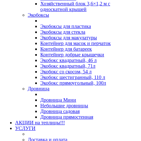
Хозяйственный блок 3,6×1,2 м с
односкатной крышей
Экобоксы
Экобоксы для пластика
Экобоксы для стекла
Экобоксы для макулатуры
Контейнер для масок и перчаток
Контейнер для батареек
Контейнер добрые крышечки
Экобокс квадратный, 46 л
Экобокс квадратный, 71л
Экобокс со скосом, 54 л
Экобокс шестигранный, 110 л
Экобокс прямоугольный, 100л
Дровница
Дровница Мини
Небольшие дровницы
Дровница садовая
Дровница прямостенная
АКЦИИ на теплицы!!!
УСЛУГИ
Доставка и оплата