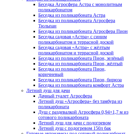
Беседка Агросфера Астра с монолитным
поликарбонатом
Беседка из поликарбоната Астра
Беседка из поликарбоната Агросфера
Тюльпан
Беседка из поликарбоната Агросфера Пион
Беседка садовая «Астра» с синим
поликарбонатом и террасной доской
Беседка садовая «Астра» с жёлтым
поликарбонатом и террасной доской
Беседка из поликарбоната Пион, зелёный
Беседка из поликарбоната Пион, жёлтый
Беседка из поликарбоната Пион,
коричневый
Беседка из поликарбоната Пион, бирюза
Беседка из поликарбоната комфорт Астра
Летний душ для дачи
Дачный туалет Агросфера
Летний душ «Агросфера» без тамбура из
поликарбоната
Душ с раздевалкой Агросфера 0,94×1,7 м из
сотового поликарбоната
Летний душ для дачи с подогревом
Летний душ с подогревом 150л бак
Готовые автонавесы под сотовый поликарбонат