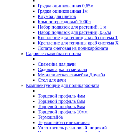
Грядка оцинкованная 0,65м
Грядка оцинкованная 1м
Клумба для цветов
Компостер садовый 1000л
Набор подвязок для растений, 1 м
Набор подвязок для растений, 0,67м
Крепление для теплицы краб система Т
Крепление для теплицы краб система Х
Лопата снеговая из поликарбоната
Садовые скамейки и столы
Скамейка для дачи
Садовая арка из металла
Металлическая скамейка Дружба
Стол для дачи
Комплектующие для поликарбоната
Торцевой профиль 4мм
Торцевой профиль 6мм
Торцевой профиль 8мм
Торцевой профиль 10мм
Термошайба
Термошайба силиконовая
Уплотнитель резиновый широкий