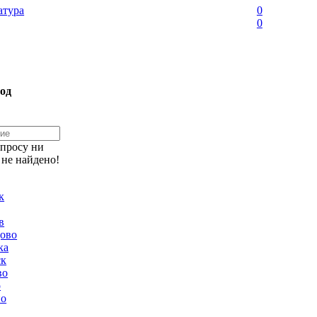
тура
0
0
од
апросу ни
 не найдено!
к
в
ово
ка
ск
во
о
но