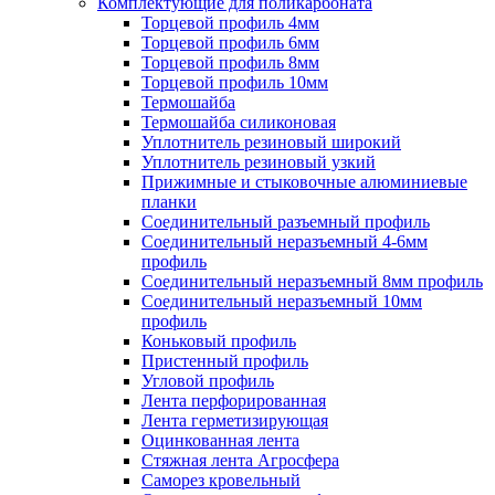
Комплектующие для поликарбоната
Торцевой профиль 4мм
Торцевой профиль 6мм
Торцевой профиль 8мм
Торцевой профиль 10мм
Термошайба
Термошайба силиконовая
Уплотнитель резиновый широкий
Уплотнитель резиновый узкий
Прижимные и стыковочные алюминиевые
планки
Соединительный разъемный профиль
Соединительный неразъемный 4-6мм
профиль
Соединительный неразъемный 8мм профиль
Соединительный неразъемный 10мм
профиль
Коньковый профиль
Пристенный профиль
Угловой профиль
Лента перфорированная
Лента герметизирующая
Оцинкованная лента
Стяжная лента Агросфера
Саморез кровельный