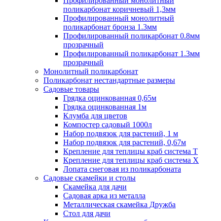
Профилированный монолитный
поликарбонат коричневый 1,3мм
Профилированный монолитный
поликарбонат бронза 1.3мм
Профилированный поликарбонат 0.8мм
прозрачный
Профилированный поликарбонат 1.3мм
прозрачный
Монолитный поликарбонат
Поликарбонат нестандартные размеры
Садовые товары
Грядка оцинкованная 0,65м
Грядка оцинкованная 1м
Клумба для цветов
Компостер садовый 1000л
Набор подвязок для растений, 1 м
Набор подвязок для растений, 0,67м
Крепление для теплицы краб система Т
Крепление для теплицы краб система Х
Лопата снеговая из поликарбоната
Садовые скамейки и столы
Скамейка для дачи
Садовая арка из металла
Металлическая скамейка Дружба
Стол для дачи