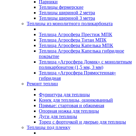
Парники
Теплицы фермерские
Теплицы шириной 2 метра
Теплицы шириной 3 метра
Теплицы из монолитного поликарбоната
Теплица Агросфера Престиж МПК
Теплица Агросфера Титан МПК
Теплица Агросфера Капелька МПК
Теплица Агросфера Капелька гибридное
покрытие
Теплица «Агросфера Домик» с монолитным
поликарбонатом (1,5 мм, 3 мм)
Теплица «Агросфера Прямостенная»
гибридная
Ремонт теплиц
Фурнитура для теплицы
Конек для теплицы, оцинкованный
Прямые: стартовая и обжимная
Опорная ножка для теплицы
Дуги для теплицы
Торец с форточкой и дверью для теплицы
Теплицы под пленку