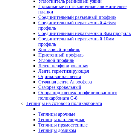
Уплотнитель резиновый узкий
Прижимные и стыковочные алюминиевые
планки
Соединительный разъемный профиль
Соединительный неразъемный 4-6мм
профиль
Соединительный неразъемный 8мм профиль
Соединительный неразъемный 10мм
профиль
Коньковый профиль
Пристенный профиль
Угловой профиль
Лента перфорированная
Лента герметизирующая
Оцинкованная лента
Стяжная лента Агросфера
Саморез кровельный
Опора под крепеж профилированного
поликарбоната С-8
Теплицы из сотового поликарбоната
Теплицы арочные
Теплицы каплевидные
Теплицы прямостенные
Теплицы домиком