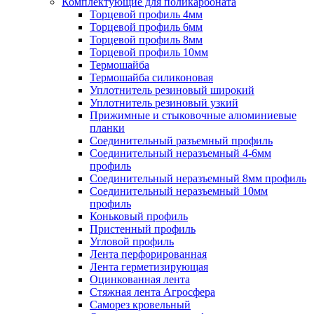
Комплектующие для поликарбоната
Торцевой профиль 4мм
Торцевой профиль 6мм
Торцевой профиль 8мм
Торцевой профиль 10мм
Термошайба
Термошайба силиконовая
Уплотнитель резиновый широкий
Уплотнитель резиновый узкий
Прижимные и стыковочные алюминиевые
планки
Соединительный разъемный профиль
Соединительный неразъемный 4-6мм
профиль
Соединительный неразъемный 8мм профиль
Соединительный неразъемный 10мм
профиль
Коньковый профиль
Пристенный профиль
Угловой профиль
Лента перфорированная
Лента герметизирующая
Оцинкованная лента
Стяжная лента Агросфера
Саморез кровельный