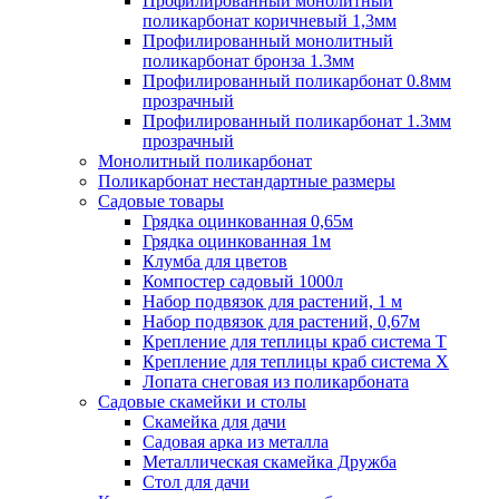
Профилированный монолитный
поликарбонат коричневый 1,3мм
Профилированный монолитный
поликарбонат бронза 1.3мм
Профилированный поликарбонат 0.8мм
прозрачный
Профилированный поликарбонат 1.3мм
прозрачный
Монолитный поликарбонат
Поликарбонат нестандартные размеры
Садовые товары
Грядка оцинкованная 0,65м
Грядка оцинкованная 1м
Клумба для цветов
Компостер садовый 1000л
Набор подвязок для растений, 1 м
Набор подвязок для растений, 0,67м
Крепление для теплицы краб система Т
Крепление для теплицы краб система Х
Лопата снеговая из поликарбоната
Садовые скамейки и столы
Скамейка для дачи
Садовая арка из металла
Металлическая скамейка Дружба
Стол для дачи