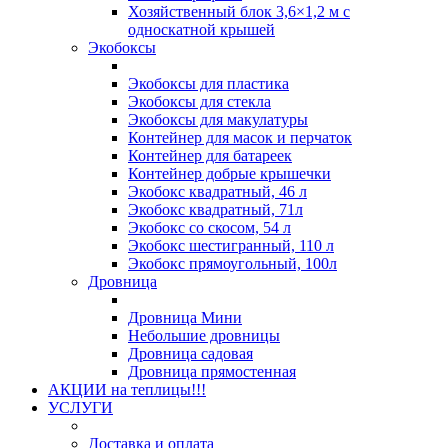
Хозяйственный блок 3,6×1,2 м с
односкатной крышей
Экобоксы
Экобоксы для пластика
Экобоксы для стекла
Экобоксы для макулатуры
Контейнер для масок и перчаток
Контейнер для батареек
Контейнер добрые крышечки
Экобокс квадратный, 46 л
Экобокс квадратный, 71л
Экобокс со скосом, 54 л
Экобокс шестигранный, 110 л
Экобокс прямоугольный, 100л
Дровница
Дровница Мини
Небольшие дровницы
Дровница садовая
Дровница прямостенная
АКЦИИ на теплицы!!!
УСЛУГИ
Доставка и оплата