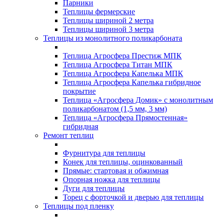
Парники
Теплицы фермерские
Теплицы шириной 2 метра
Теплицы шириной 3 метра
Теплицы из монолитного поликарбоната
Теплица Агросфера Престиж МПК
Теплица Агросфера Титан МПК
Теплица Агросфера Капелька МПК
Теплица Агросфера Капелька гибридное
покрытие
Теплица «Агросфера Домик» с монолитным
поликарбонатом (1,5 мм, 3 мм)
Теплица «Агросфера Прямостенная»
гибридная
Ремонт теплиц
Фурнитура для теплицы
Конек для теплицы, оцинкованный
Прямые: стартовая и обжимная
Опорная ножка для теплицы
Дуги для теплицы
Торец с форточкой и дверью для теплицы
Теплицы под пленку