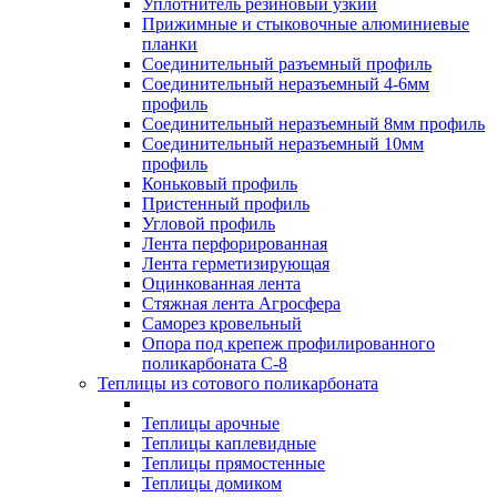
Уплотнитель резиновый узкий
Прижимные и стыковочные алюминиевые
планки
Соединительный разъемный профиль
Соединительный неразъемный 4-6мм
профиль
Соединительный неразъемный 8мм профиль
Соединительный неразъемный 10мм
профиль
Коньковый профиль
Пристенный профиль
Угловой профиль
Лента перфорированная
Лента герметизирующая
Оцинкованная лента
Стяжная лента Агросфера
Саморез кровельный
Опора под крепеж профилированного
поликарбоната С-8
Теплицы из сотового поликарбоната
Теплицы арочные
Теплицы каплевидные
Теплицы прямостенные
Теплицы домиком