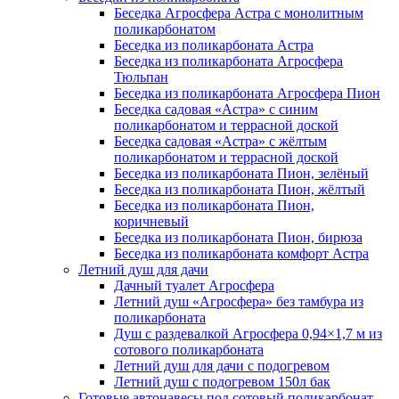
Беседка Агросфера Астра с монолитным
поликарбонатом
Беседка из поликарбоната Астра
Беседка из поликарбоната Агросфера
Тюльпан
Беседка из поликарбоната Агросфера Пион
Беседка садовая «Астра» с синим
поликарбонатом и террасной доской
Беседка садовая «Астра» с жёлтым
поликарбонатом и террасной доской
Беседка из поликарбоната Пион, зелёный
Беседка из поликарбоната Пион, жёлтый
Беседка из поликарбоната Пион,
коричневый
Беседка из поликарбоната Пион, бирюза
Беседка из поликарбоната комфорт Астра
Летний душ для дачи
Дачный туалет Агросфера
Летний душ «Агросфера» без тамбура из
поликарбоната
Душ с раздевалкой Агросфера 0,94×1,7 м из
сотового поликарбоната
Летний душ для дачи с подогревом
Летний душ с подогревом 150л бак
Готовые автонавесы под сотовый поликарбонат