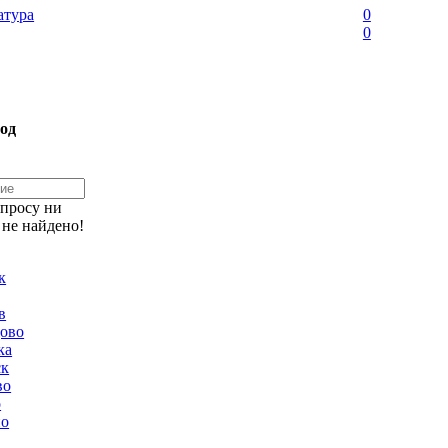
тура
0
0
од
апросу ни
 не найдено!
к
в
ово
ка
ск
во
о
но