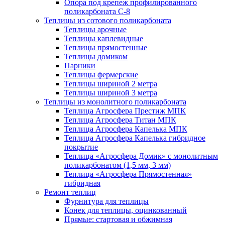
Опора под крепеж профилированного
поликарбоната С-8
Теплицы из сотового поликарбоната
Теплицы арочные
Теплицы каплевидные
Теплицы прямостенные
Теплицы домиком
Парники
Теплицы фермерские
Теплицы шириной 2 метра
Теплицы шириной 3 метра
Теплицы из монолитного поликарбоната
Теплица Агросфера Престиж МПК
Теплица Агросфера Титан МПК
Теплица Агросфера Капелька МПК
Теплица Агросфера Капелька гибридное
покрытие
Теплица «Агросфера Домик» с монолитным
поликарбонатом (1,5 мм, 3 мм)
Теплица «Агросфера Прямостенная»
гибридная
Ремонт теплиц
Фурнитура для теплицы
Конек для теплицы, оцинкованный
Прямые: стартовая и обжимная