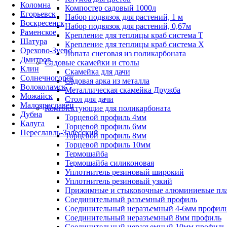
Коломна
Компостер садовый 1000л
Егорьевск
Набор подвязок для растений, 1 м
Воскресенск
Набор подвязок для растений, 0,67м
Раменское
Крепление для теплицы краб система Т
Шатура
Крепление для теплицы краб система Х
Орехово-Зуево
Лопата снеговая из поликарбоната
Дмитров
Садовые скамейки и столы
Клин
Скамейка для дачи
Солнечногорск
Садовая арка из металла
Волоколамск
Металлическая скамейка Дружба
Можайск
Стол для дачи
Малоярославец
Комплектующие для поликарбоната
Дубна
Торцевой профиль 4мм
Калуга
Торцевой профиль 6мм
Переславль-Залесский
Торцевой профиль 8мм
Торцевой профиль 10мм
Термошайба
Термошайба силиконовая
Уплотнитель резиновый широкий
Уплотнитель резиновый узкий
Прижимные и стыковочные алюминиевые пл
Соединительный разъемный профиль
Соединительный неразъемный 4-6мм профил
Соединительный неразъемный 8мм профиль
Соединительный неразъемный 10мм профиль