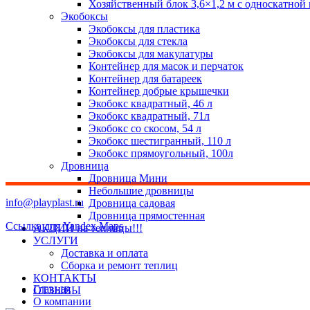
Хозяйственный блок 3,6×1,2 м с односкатной
Экобоксы
Экобоксы для пластика
Экобоксы для стекла
Экобоксы для макулатуры
Контейнер для масок и перчаток
Контейнер для батареек
Контейнер добрые крышечки
Экобокс квадратный, 46 л
Экобокс квадратный, 71л
Экобокс со скосом, 54 л
Экобокс шестигранный, 110 л
Экобокс прямоугольный, 100л
Дровница
Дровница Мини
Небольшие дровницы
info@playplast.ru
Дровница садовая
Дровница прямостенная
Ссылка для Yandex Maps
АКЦИИ на теплицы!!!
УСЛУГИ
Доставка и оплата
Сборка и ремонт теплиц
КОНТАКТЫ
Главная
ОТЗЫВЫ
О компании