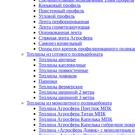
Коньковый профиль
Пристенный профиль
Угловой профиль
Лента перфорированная
Лента герметизирующая
Оцинкованная лента
Стяжная лента Агросфера
Саморез кровельный
Опора под крепеж профилированного полика
Теплицы из сотового поликарбоната
Теплицы арочные
Теплицы каплевидные
Теплицы прямостенные
Теплицы домиком
Парники
Теплицы фермерские
Теплицы шириной 2 метра
Теплицы шириной 3 метра
Теплицы из монолитного поликарбоната
Теплица Агросфера Престиж МПК
Теплица Агросфера Титан МПК
Теплица Агросфера Капелька МПК
Теплица Агросфера Капелька гибридное пок
Теплица «Агросфера Домик» с монолитным по