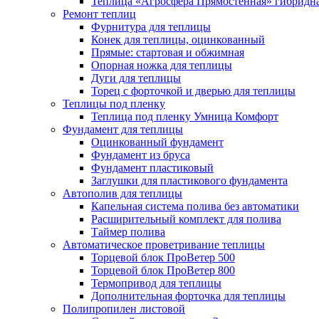
Теплица «Агросфера Прямостенная» гибридн
Ремонт теплиц
Фурнитура для теплицы
Конек для теплицы, оцинкованный
Прямые: стартовая и обжимная
Опорная ножка для теплицы
Дуги для теплицы
Торец с форточкой и дверью для теплицы
Теплицы под пленку
Теплица под пленку Умница Комфорт
Фундамент для теплицы
Оцинкованный фундамент
Фундамент из бруса
Фундамент пластиковый
Заглушки для пластикового фундамента
Автополив для теплицы
Капельная система полива без автоматики
Расширительный комплект для полива
Таймер полива
Автоматическое проветривание теплицы
Торцевой блок ПроВетер 500
Торцевой блок ПроВетер 800
Термопривод для теплицы
Дополнительная форточка для теплицы
Полипропилен листовой