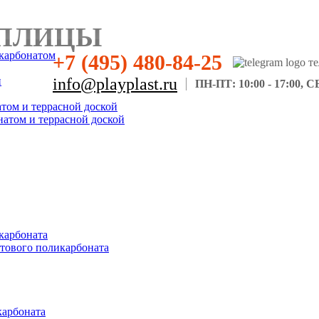
ПЛИЦЫ
карбонатом
+7 (495) 480-84-25
н
info@playplast.ru
ПН-ПТ: 10:00 - 17:00, СБ
атом и террасной доской
натом и террасной доской
карбоната
отового поликарбоната
карбоната