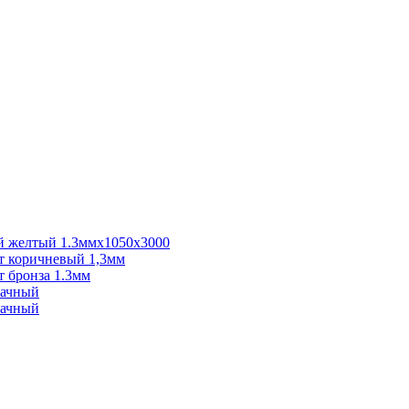
 желтый 1.3ммх1050х3000
 коричневый 1,3мм
 бронза 1.3мм
рачный
рачный