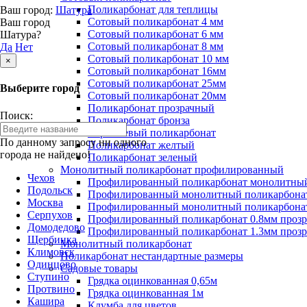
Поликарбонат для теплицы
Ваш город:
Шатура
Сотовый поликарбонат 4 мм
Ваш город
Сотовый поликарбонат 6 мм
Шатура?
Сотовый поликарбонат 8 мм
Да
Нет
Сотовый поликарбонат 10 мм
×
Сотовый поликарбонат 16мм
Сотовый поликарбонат 25мм
Выберите город
Сотовый поликарбонат 20мм
Поликарбонат прозрачный
Поиск:
Поликарбонат бронза
Коричневый поликарбонат
По данному запросу ни одного
Поликарбонат желтый
города не найдено!
Поликарбонат зеленый
Монолитный поликарбонат профилированный
Чехов
Профилированный поликарбонат монолитный
Подольск
Профилированный монолитный поликарбонат
Москва
Профилированный монолитный поликарбонат
Серпухов
Профилированный поликарбонат 0.8мм проз
Домодедово
Профилированный поликарбонат 1.3мм проз
Щербинка
Монолитный поликарбонат
Климовск
Поликарбонат нестандартные размеры
Одинцово
Садовые товары
Ступино
Грядка оцинкованная 0,65м
Протвино
Грядка оцинкованная 1м
Кашира
Клумба для цветов