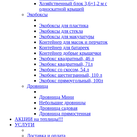
Хозяйственный блок 3,6×1,2 м с
односкатной крышей
Экобоксы
Экобоксы для пластика
Экобоксы для стекла
Экобоксы для макулатуры
Контейнер для масок и перчаток
Контейнер для батареек
Контейнер добрые крышечки
Экобокс квадратный, 46 л
Экобокс квадратный, 71л
Экобокс со скосом, 54 л
Экобокс шестигранный, 110 л
Экобокс прямоугольный, 100л
Дровница
Дровница Мини
Небольшие дровницы
Дровница садовая
Дровница прямостенная
АКЦИИ на теплицы!!!
УСЛУГИ
Доставка и оплата