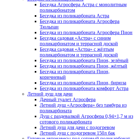
Беседка Агросфера Астра с монолитным
поликарбонатом
Беседка из поликарбоната Астра
Беседка из поликарбоната Агросфера
Тюльпан
Беседка из поликарбоната Агросфера Пион
Беседка садовая «Астра» с синим
поликарбонатом и террасной доской
Беседка садовая «Астра» с жёлтым
поликарбонатом и террасной доской
Беседка из поликарбоната Пион, зелёный
Беседка из поликарбоната Пион, жёлтый
Беседка из поликарбоната Пион,
коричневый
Беседка из поликарбоната Пион, бирюза
Беседка из поликарбоната комфорт Астра
Летний душ для дачи
Дачный туалет Агросфера
Летний душ «Агросфера» без тамбура из
поликарбоната
Душ с раздевалкой Агросфера 0,94×1,7 м из
сотового поликарбоната
Летний душ для дачи с подогревом
Летний душ с подогревом 150л бак
Готовые автонавесы под сотовый поликарбонат