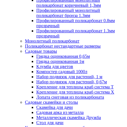
Профилированный монолитный
поликарбонат коричневый 1,3мм
Профилированный монолитный
поликарбонат бронза 1.3мм
Профилированный поликарбонат 0.8мм
прозрачный
Профилированный поликарбонат 1.3мм
прозрачный
Монолитный поликарбонат
Поликарбонат нестандартные размеры
Садовые товары
Грядка оцинкованная 0,65м
Грядка оцинкованная 1м
Клумба для цветов
Компостер садовый 1000л
Набор подвязок для растений, 1 м
Набор подвязок для растений, 0,67м
Крепление для теплицы краб система Т
Крепление для теплицы краб система Х
Лопата снеговая из поликарбоната
Садовые скамейки и столы
Скамейка для дачи
Садовая арка из металла
Металлическая скамейка Дружба
Стол для дачи