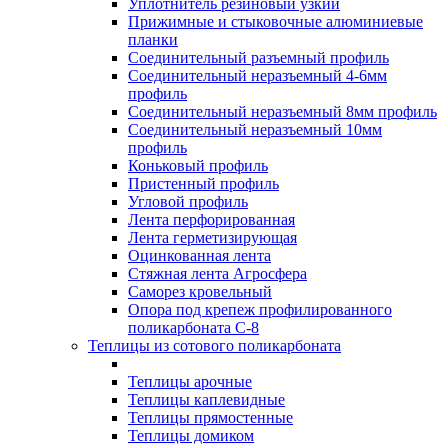
Уплотнитель резиновый узкий
Прижимные и стыковочные алюминиевые
планки
Соединительный разъемный профиль
Соединительный неразъемный 4-6мм
профиль
Соединительный неразъемный 8мм профиль
Соединительный неразъемный 10мм
профиль
Коньковый профиль
Пристенный профиль
Угловой профиль
Лента перфорированная
Лента герметизирующая
Оцинкованная лента
Стяжная лента Агросфера
Саморез кровельный
Опора под крепеж профилированного
поликарбоната С-8
Теплицы из сотового поликарбоната
Теплицы арочные
Теплицы каплевидные
Теплицы прямостенные
Теплицы домиком