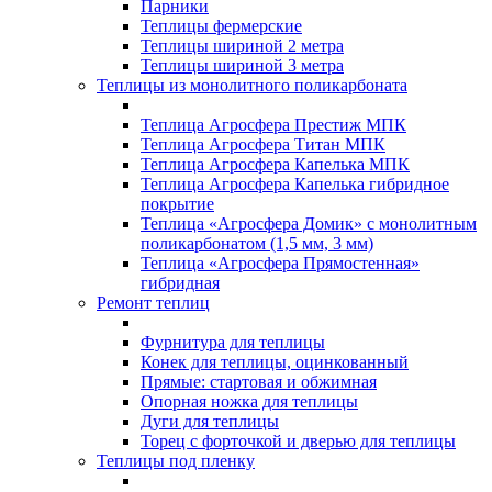
Парники
Теплицы фермерские
Теплицы шириной 2 метра
Теплицы шириной 3 метра
Теплицы из монолитного поликарбоната
Теплица Агросфера Престиж МПК
Теплица Агросфера Титан МПК
Теплица Агросфера Капелька МПК
Теплица Агросфера Капелька гибридное
покрытие
Теплица «Агросфера Домик» с монолитным
поликарбонатом (1,5 мм, 3 мм)
Теплица «Агросфера Прямостенная»
гибридная
Ремонт теплиц
Фурнитура для теплицы
Конек для теплицы, оцинкованный
Прямые: стартовая и обжимная
Опорная ножка для теплицы
Дуги для теплицы
Торец с форточкой и дверью для теплицы
Теплицы под пленку