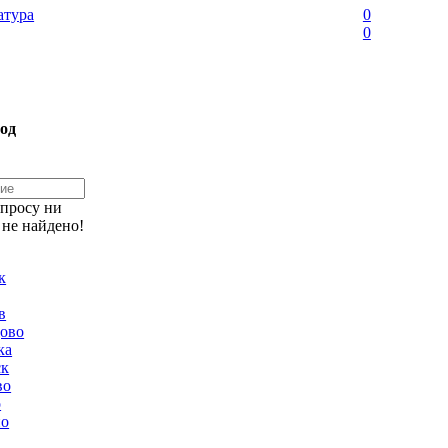
тура
0
0
од
апросу ни
 не найдено!
к
в
ово
ка
ск
во
о
но