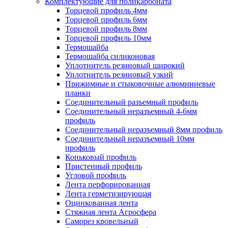
Комплектующие для поликарбоната
Торцевой профиль 4мм
Торцевой профиль 6мм
Торцевой профиль 8мм
Торцевой профиль 10мм
Термошайба
Термошайба силиконовая
Уплотнитель резиновый широкий
Уплотнитель резиновый узкий
Прижимные и стыковочные алюминиевые
планки
Соединительный разъемный профиль
Соединительный неразъемный 4-6мм
профиль
Соединительный неразъемный 8мм профиль
Соединительный неразъемный 10мм
профиль
Коньковый профиль
Пристенный профиль
Угловой профиль
Лента перфорированная
Лента герметизирующая
Оцинкованная лента
Стяжная лента Агросфера
Саморез кровельный