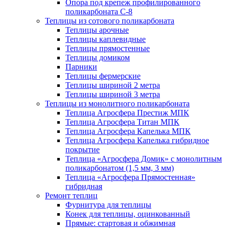
Опора под крепеж профилированного
поликарбоната С-8
Теплицы из сотового поликарбоната
Теплицы арочные
Теплицы каплевидные
Теплицы прямостенные
Теплицы домиком
Парники
Теплицы фермерские
Теплицы шириной 2 метра
Теплицы шириной 3 метра
Теплицы из монолитного поликарбоната
Теплица Агросфера Престиж МПК
Теплица Агросфера Титан МПК
Теплица Агросфера Капелька МПК
Теплица Агросфера Капелька гибридное
покрытие
Теплица «Агросфера Домик» с монолитным
поликарбонатом (1,5 мм, 3 мм)
Теплица «Агросфера Прямостенная»
гибридная
Ремонт теплиц
Фурнитура для теплицы
Конек для теплицы, оцинкованный
Прямые: стартовая и обжимная