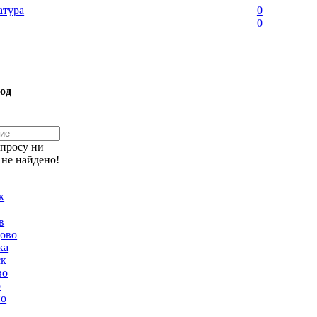
тура
0
0
од
апросу ни
 не найдено!
к
в
ово
ка
ск
во
о
но