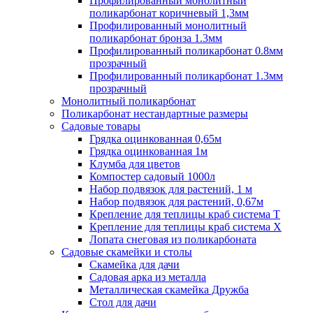
Профилированный монолитный
поликарбонат коричневый 1,3мм
Профилированный монолитный
поликарбонат бронза 1.3мм
Профилированный поликарбонат 0.8мм
прозрачный
Профилированный поликарбонат 1.3мм
прозрачный
Монолитный поликарбонат
Поликарбонат нестандартные размеры
Садовые товары
Грядка оцинкованная 0,65м
Грядка оцинкованная 1м
Клумба для цветов
Компостер садовый 1000л
Набор подвязок для растений, 1 м
Набор подвязок для растений, 0,67м
Крепление для теплицы краб система Т
Крепление для теплицы краб система Х
Лопата снеговая из поликарбоната
Садовые скамейки и столы
Скамейка для дачи
Садовая арка из металла
Металлическая скамейка Дружба
Стол для дачи