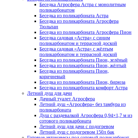
Беседка Агросфера Астра с монолитным
поликарбонатом
Беседка из поликарбоната Астра
Беседка из поликарбоната Агросфера
Тюльпан
Беседка из поликарбоната Агросфера Пион
Беседка садовая «Астра» с синим
поликарбонатом и террасной доской
Беседка садовая «Астра» с жёлтым
поликарбонатом и террасной доской
Беседка из поликарбоната Пион, зелёный
Беседка из поликарбоната Пион, жёлтый
Беседка из поликарбоната Пион,
коричневый
Беседка из поликарбоната Пион, бирюза
Беседка из поликарбоната комфорт Астра
Летний душ для дачи
Дачный туалет Агросфера
Летний душ «Агросфера» без тамбура из
поликарбоната
Душ с раздевалкой Агросфера 0,94×1,7 м из
сотового поликарбоната
Летний душ для дачи с подогревом
Летний душ с подогревом 150л бак
Готовые автонавесы под сотовый поликарбонат