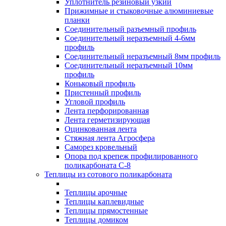
Уплотнитель резиновый узкий
Прижимные и стыковочные алюминиевые
планки
Соединительный разъемный профиль
Соединительный неразъемный 4-6мм
профиль
Соединительный неразъемный 8мм профиль
Соединительный неразъемный 10мм
профиль
Коньковый профиль
Пристенный профиль
Угловой профиль
Лента перфорированная
Лента герметизирующая
Оцинкованная лента
Стяжная лента Агросфера
Саморез кровельный
Опора под крепеж профилированного
поликарбоната С-8
Теплицы из сотового поликарбоната
Теплицы арочные
Теплицы каплевидные
Теплицы прямостенные
Теплицы домиком