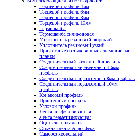
Комплектующие для поликарбоната
Торцевой профиль 4мм
Торцевой профиль 6мм
Торцевой профиль 8мм
Торцевой профиль 10мм
Термошайба
Термошайба силиконовая
Уплотнитель резиновый широкий
Уплотнитель резиновый узкий
Прижимные и стыковочные алюминиевые
планки
Соединительный разъемный профиль
Соединительный неразъемный 4-6мм
профиль
Соединительный неразъемный 8мм профиль
Соединительный неразъемный 10мм
профиль
Коньковый профиль
Пристенный профиль
Угловой профиль
Лента перфорированная
Лента герметизирующая
Оцинкованная лента
Стяжная лента Агросфера
Саморез кровельный