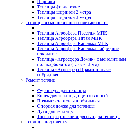
Парники
Теплицы фермерские
Теплицы шириной 2 метра
Теплицы шириной 3 метра
Теплицы из монолитного поликарбоната
Теплица Агросфера Престиж МПК
Теплица Агросфера Титан МПК
Теплица Агросфера Капелька МПК
Теплица Агросфера Капелька гибридное
покрытие
Теплица «Агросфера Домик» с монолитным
поликарбонатом (1,5 мм, 3 мм)
Теплица «Агросфера Прямостенная»
гибридная
Ремонт теплиц
Фурнитура для теплицы
Конек для теплицы, оцинкованный
Прямые: стартовая и обжимная
Опорная ножка для теплицы
Дуги для теплицы
Торец с форточкой и дверью для теплицы
Теплицы под пленку