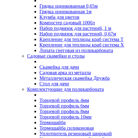
Грядка оцинкованная 0,65м
Грядка оцинкованная 1м
Клумба для цветов
Компостер садовый 1000л
Набор подвязок для растений, 1 м
Набор подвязок для растений, 0,67м
Крепление для теплицы краб система Т
Крепление для теплицы краб система Х
Лопата снеговая из поликарбоната
Садовые скамейки и столы
Скамейка для дачи
Садовая арка из металла
Металлическая скамейка Дружба
Стол для дачи
Комплектующие для поликарбоната
Торцевой профиль 4мм
Торцевой профиль 6мм
Торцевой профиль 8мм
Торцевой профиль 10мм
Термошайба
Термошайба силиконовая
Уплотнитель резиновый широкий