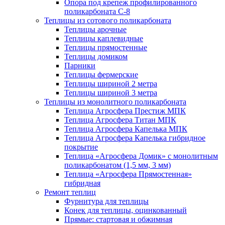
Опора под крепеж профилированного
поликарбоната С-8
Теплицы из сотового поликарбоната
Теплицы арочные
Теплицы каплевидные
Теплицы прямостенные
Теплицы домиком
Парники
Теплицы фермерские
Теплицы шириной 2 метра
Теплицы шириной 3 метра
Теплицы из монолитного поликарбоната
Теплица Агросфера Престиж МПК
Теплица Агросфера Титан МПК
Теплица Агросфера Капелька МПК
Теплица Агросфера Капелька гибридное
покрытие
Теплица «Агросфера Домик» с монолитным
поликарбонатом (1,5 мм, 3 мм)
Теплица «Агросфера Прямостенная»
гибридная
Ремонт теплиц
Фурнитура для теплицы
Конек для теплицы, оцинкованный
Прямые: стартовая и обжимная