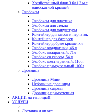
Хозяйственный блок 3,6×1,2 м с
односкатной крышей
Экобоксы
Экобоксы для пластика
Экобоксы для стекла
Экобоксы для макулатуры
Контейнер для масок и перчаток
Контейнер для батареек
Контейнер добрые крышечки
Экобокс квадратный, 46 л
Экобокс квадратный, 71л
Экобокс со скосом, 54 л
Экобокс шестигранный, 110 л
Экобокс прямоугольный, 100л
Дровница
Дровница Мини
Небольшие дровницы
Дровница садовая
Дровница прямостенная
АКЦИИ на теплицы!!!
УСЛУГИ
Доставка и оплата