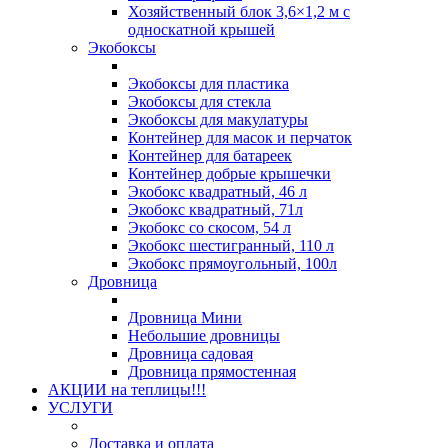
Хозяйственный блок 3,6×1,2 м с
односкатной крышей
Экобоксы
Экобоксы для пластика
Экобоксы для стекла
Экобоксы для макулатуры
Контейнер для масок и перчаток
Контейнер для батареек
Контейнер добрые крышечки
Экобокс квадратный, 46 л
Экобокс квадратный, 71л
Экобокс со скосом, 54 л
Экобокс шестигранный, 110 л
Экобокс прямоугольный, 100л
Дровница
Дровница Мини
Небольшие дровницы
Дровница садовая
Дровница прямостенная
АКЦИИ на теплицы!!!
УСЛУГИ
Доставка и оплата