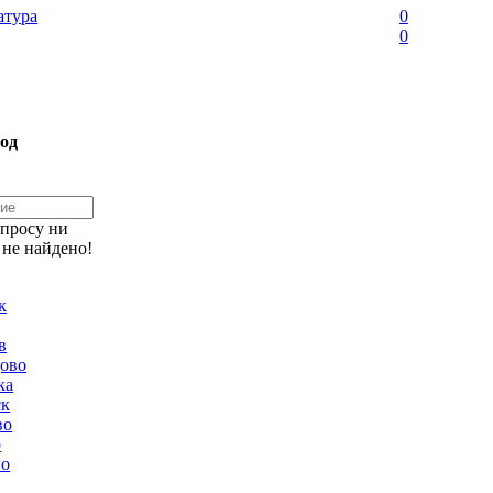
тура
0
0
од
апросу ни
 не найдено!
к
в
ово
ка
ск
во
о
но