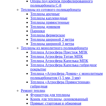
Опора под крепеж профилированного
поликарбоната С-8
Теплицы из сотового поликарбоната
Теплицы арочные
Теплицы каплевидные
Теплицы прямостенные
Теплицы домиком
Парники
Теплицы фермерские
Теплицы шириной 2 метра
Теплицы шириной 3 метра
Теплицы из монолитного поликарбоната
Теплица Агросфера Престиж МПК
Теплица Агросфера Титан МПК
Теплица Агросфера Капелька МПК
Теплица Агросфера Капелька гибридное
покрытие
Теплица «Агросфера Домик» с монолитным
поликарбонатом (1,5 мм, 3 мм)
Теплица «Агросфера Прямостенная»
гибридная
Ремонт теплиц
Фурнитура для теплицы
Конек для теплицы, оцинкованный
Прямые: стартовая и обжимная