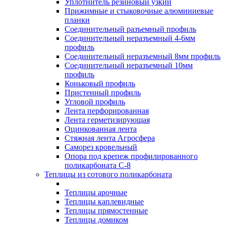
Уплотнитель резиновый узкий
Прижимные и стыковочные алюминиевые
планки
Соединительный разъемный профиль
Соединительный неразъемный 4-6мм
профиль
Соединительный неразъемный 8мм профиль
Соединительный неразъемный 10мм
профиль
Коньковый профиль
Пристенный профиль
Угловой профиль
Лента перфорированная
Лента герметизирующая
Оцинкованная лента
Стяжная лента Агросфера
Саморез кровельный
Опора под крепеж профилированного
поликарбоната С-8
Теплицы из сотового поликарбоната
Теплицы арочные
Теплицы каплевидные
Теплицы прямостенные
Теплицы домиком