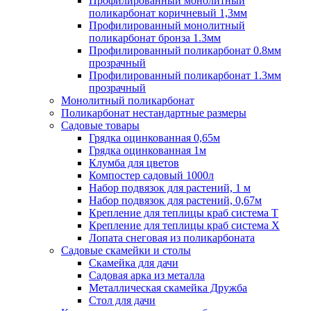
Профилированный монолитный
поликарбонат коричневый 1,3мм
Профилированный монолитный
поликарбонат бронза 1.3мм
Профилированный поликарбонат 0.8мм
прозрачный
Профилированный поликарбонат 1.3мм
прозрачный
Монолитный поликарбонат
Поликарбонат нестандартные размеры
Садовые товары
Грядка оцинкованная 0,65м
Грядка оцинкованная 1м
Клумба для цветов
Компостер садовый 1000л
Набор подвязок для растений, 1 м
Набор подвязок для растений, 0,67м
Крепление для теплицы краб система Т
Крепление для теплицы краб система Х
Лопата снеговая из поликарбоната
Садовые скамейки и столы
Скамейка для дачи
Садовая арка из металла
Металлическая скамейка Дружба
Стол для дачи