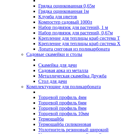
Грядка оцинкованная 0,65м
Грядка оцинкованная 1м
Клумба для цветов
Компостер садовый 1000л
Набор подвязок для растений, 1 м
Набор подвязок для растений, 0,67м
Крепление для теплицы краб система Т
Крепление для теплицы краб система Х
Лопата снеговая из поликарбоната
Садовые скамейки и столы
Скамейка для дачи
Садовая арка из металла
Металлическая скамейка Дружба
Стол для дачи
Комплектующие для поликарбоната
Торцевой профиль 4мм
Торцевой профиль 6мм
Торцевой профиль 8мм
Торцевой профиль 10мм
Термошайба
Термошайба силиконовая
Уплотнитель резиновый широкий