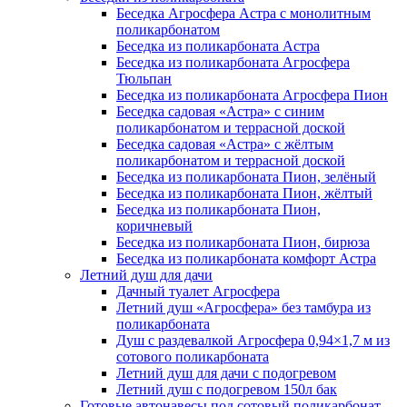
Беседка Агросфера Астра с монолитным
поликарбонатом
Беседка из поликарбоната Астра
Беседка из поликарбоната Агросфера
Тюльпан
Беседка из поликарбоната Агросфера Пион
Беседка садовая «Астра» с синим
поликарбонатом и террасной доской
Беседка садовая «Астра» с жёлтым
поликарбонатом и террасной доской
Беседка из поликарбоната Пион, зелёный
Беседка из поликарбоната Пион, жёлтый
Беседка из поликарбоната Пион,
коричневый
Беседка из поликарбоната Пион, бирюза
Беседка из поликарбоната комфорт Астра
Летний душ для дачи
Дачный туалет Агросфера
Летний душ «Агросфера» без тамбура из
поликарбоната
Душ с раздевалкой Агросфера 0,94×1,7 м из
сотового поликарбоната
Летний душ для дачи с подогревом
Летний душ с подогревом 150л бак
Готовые автонавесы под сотовый поликарбонат