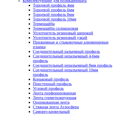
Комплектующие для поликарбоната
Торцевой профиль 4мм
Торцевой профиль 6мм
Торцевой профиль 8мм
Торцевой профиль 10мм
Термошайба
Термошайба силиконовая
Уплотнитель резиновый широкий
Уплотнитель резиновый узкий
Прижимные и стыковочные алюминиевые
планки
Соединительный разъемный профиль
Соединительный неразъемный 4-6мм
профиль
Соединительный неразъемный 8мм профиль
Соединительный неразъемный 10мм
профиль
Коньковый профиль
Пристенный профиль
Угловой профиль
Лента перфорированная
Лента герметизирующая
Оцинкованная лента
Стяжная лента Агросфера
Саморез кровельный