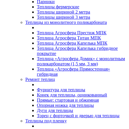
Парники
Теплицы фермерские
Теплицы шириной 2 метра
Теплицы шириной 3 метра
Теплицы из монолитного поликарбоната
Теплица Агросфера Престиж МПК
Теплица Агросфера Титан МПК
Теплица Агросфера Капелька МПК
Теплица Агросфера Капелька гибридное
покрытие
Теплица «Агросфера Домик» с монолитным
поликарбонатом (1,5 мм, 3 мм)
Теплица «Агросфера Прямостенная»
гибридная
Ремонт теплиц
Фурнитура для теплицы
Конек для теплицы, оцинкованный
Прямые: стартовая и обжимная
Опорная ножка для теплицы
Дуги для теплицы
Торец с форточкой и дверью для теплицы
Теплицы под пленку