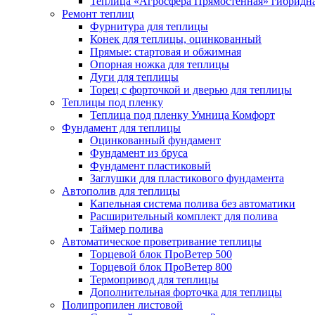
Теплица «Агросфера Прямостенная» гибридн
Ремонт теплиц
Фурнитура для теплицы
Конек для теплицы, оцинкованный
Прямые: стартовая и обжимная
Опорная ножка для теплицы
Дуги для теплицы
Торец с форточкой и дверью для теплицы
Теплицы под пленку
Теплица под пленку Умница Комфорт
Фундамент для теплицы
Оцинкованный фундамент
Фундамент из бруса
Фундамент пластиковый
Заглушки для пластикового фундамента
Автополив для теплицы
Капельная система полива без автоматики
Расширительный комплект для полива
Таймер полива
Автоматическое проветривание теплицы
Торцевой блок ПроВетер 500
Торцевой блок ПроВетер 800
Термопривод для теплицы
Дополнительная форточка для теплицы
Полипропилен листовой