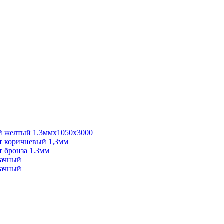
 желтый 1.3ммх1050х3000
 коричневый 1,3мм
 бронза 1.3мм
рачный
рачный