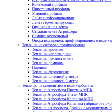
Коньковый профиль
Пристенный профиль
Угловой профиль
Лента перфорированная
Лента герметизирующая
Оцинкованная лента
Стяжная лента Агросфера
Саморез кровельный
Опора под крепеж профилированного полика
Теплицы из сотового поликарбоната
Теплицы арочные
Теплицы каплевидные
Теплицы прямостенные
Теплицы домиком
Парники
Теплицы фермерские
Теплицы шириной 2 метра
Теплицы шириной 3 метра
Теплицы из монолитного поликарбоната
Теплица Агросфера Престиж МПК
Теплица Агросфера Титан МПК
Теплица Агросфера Капелька МПК
Теплица Агросфера Капелька гибридное пок
Теплица «Агросфера Домик» с монолитным по