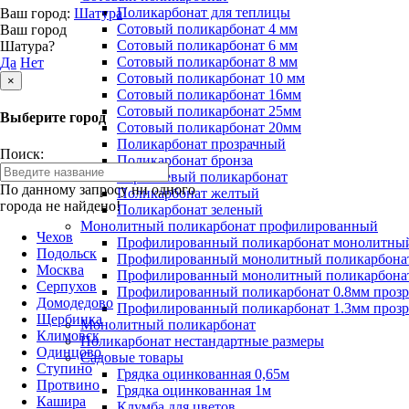
Поликарбонат для теплицы
Ваш город:
Шатура
Сотовый поликарбонат 4 мм
Ваш город
Сотовый поликарбонат 6 мм
Шатура?
Сотовый поликарбонат 8 мм
Да
Нет
Сотовый поликарбонат 10 мм
×
Сотовый поликарбонат 16мм
Сотовый поликарбонат 25мм
Выберите город
Сотовый поликарбонат 20мм
Поликарбонат прозрачный
Поиск:
Поликарбонат бронза
Коричневый поликарбонат
По данному запросу ни одного
Поликарбонат желтый
города не найдено!
Поликарбонат зеленый
Монолитный поликарбонат профилированный
Чехов
Профилированный поликарбонат монолитный
Подольск
Профилированный монолитный поликарбонат
Москва
Профилированный монолитный поликарбонат
Серпухов
Профилированный поликарбонат 0.8мм проз
Домодедово
Профилированный поликарбонат 1.3мм проз
Щербинка
Монолитный поликарбонат
Климовск
Поликарбонат нестандартные размеры
Одинцово
Садовые товары
Ступино
Грядка оцинкованная 0,65м
Протвино
Грядка оцинкованная 1м
Кашира
Клумба для цветов