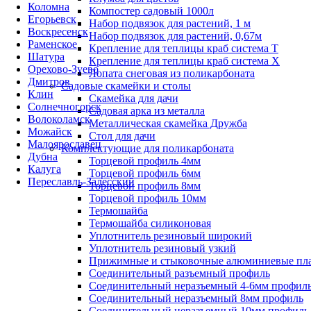
Коломна
Компостер садовый 1000л
Егорьевск
Набор подвязок для растений, 1 м
Воскресенск
Набор подвязок для растений, 0,67м
Раменское
Крепление для теплицы краб система Т
Шатура
Крепление для теплицы краб система Х
Орехово-Зуево
Лопата снеговая из поликарбоната
Дмитров
Садовые скамейки и столы
Клин
Скамейка для дачи
Солнечногорск
Садовая арка из металла
Волоколамск
Металлическая скамейка Дружба
Можайск
Стол для дачи
Малоярославец
Комплектующие для поликарбоната
Дубна
Торцевой профиль 4мм
Калуга
Торцевой профиль 6мм
Переславль-Залесский
Торцевой профиль 8мм
Торцевой профиль 10мм
Термошайба
Термошайба силиконовая
Уплотнитель резиновый широкий
Уплотнитель резиновый узкий
Прижимные и стыковочные алюминиевые пл
Соединительный разъемный профиль
Соединительный неразъемный 4-6мм профил
Соединительный неразъемный 8мм профиль
Соединительный неразъемный 10мм профиль