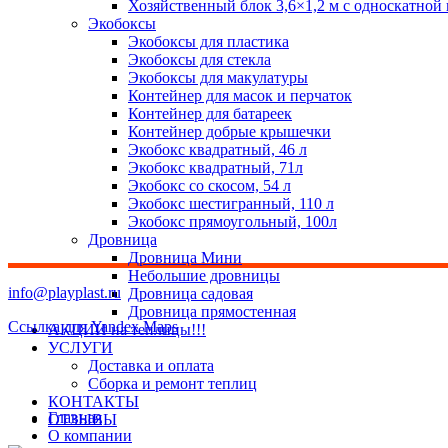
Хозяйственный блок 3,6×1,2 м с односкатной
Экобоксы
Экобоксы для пластика
Экобоксы для стекла
Экобоксы для макулатуры
Контейнер для масок и перчаток
Контейнер для батареек
Контейнер добрые крышечки
Экобокс квадратный, 46 л
Экобокс квадратный, 71л
Экобокс со скосом, 54 л
Экобокс шестигранный, 110 л
Экобокс прямоугольный, 100л
Дровница
Дровница Мини
Небольшие дровницы
info@playplast.ru
Дровница садовая
Дровница прямостенная
Ссылка для Yandex Maps
АКЦИИ на теплицы!!!
УСЛУГИ
Доставка и оплата
Сборка и ремонт теплиц
КОНТАКТЫ
Главная
ОТЗЫВЫ
О компании