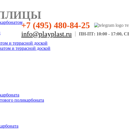
ПЛИЦЫ
карбонатом
+7 (495) 480-84-25
н
info@playplast.ru
ПН-ПТ: 10:00 - 17:00, СБ
атом и террасной доской
натом и террасной доской
карбоната
отового поликарбоната
карбоната